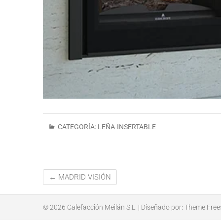
CATEGORÍA:
LEÑA-INSERTABLE
←
MADRID VISIÓN
© 2026
Calefacción Meilán S.L.
| Diseñado por:
Theme Free