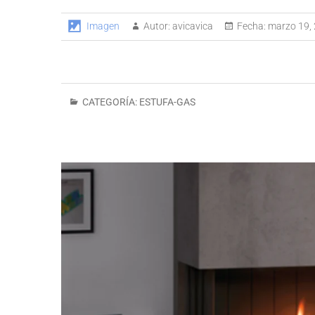
Imagen
Autor:
avicavica
Fecha:
marzo 19,
CATEGORÍA:
ESTUFA-GAS