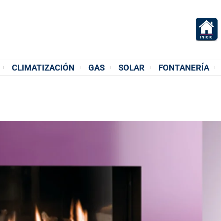
acción Meilán S.L.
CIÓN | CLIMATIZACIÓN | FONTANERÍA | GAS | FERRETERIA
CLIMATIZACIÓN
GAS
SOLAR
FONTANERÍA