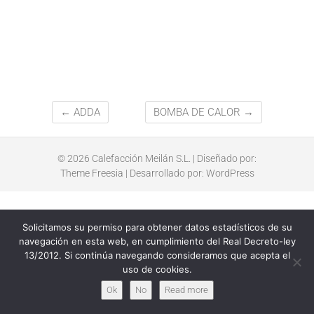
←
ADDA
BOMBA DE CALOR
→
© 2026
Calefacción Meilán S.L.
| Diseñado por:
Theme Freesia
| Desarrollado por:
WordPress
Solicitamos su permiso para obtener datos estadísticos de su
navegación en esta web, en cumplimiento del Real Decreto-ley
13/2012. Si continúa navegando consideramos que acepta el
uso de cookies.
Ok
No
Read more