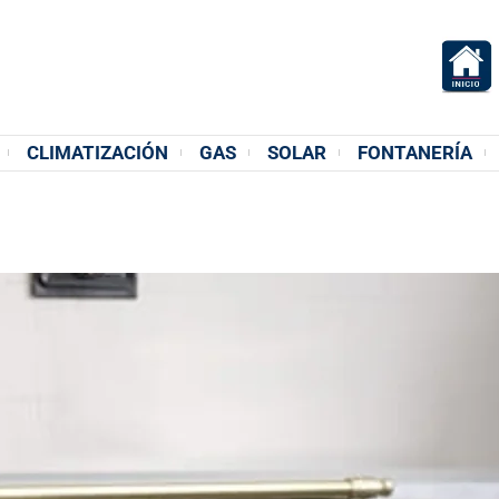
acción Meilán S.L.
CIÓN | CLIMATIZACIÓN | FONTANERÍA | GAS | FERRETERIA
CLIMATIZACIÓN
GAS
SOLAR
FONTANERÍA